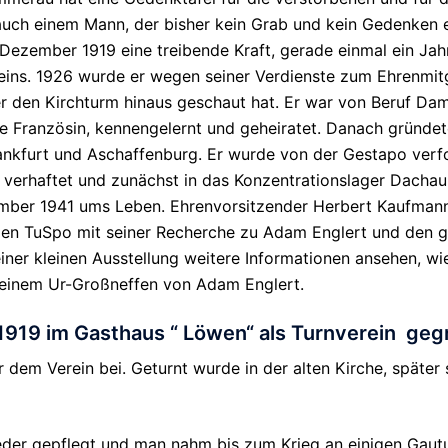
uch einem Mann, der bisher kein Grab und kein Gedenken e
 Dezember 1919 eine treibende Kraft, gerade einmal ein Ja
eins. 1926 wurde er wegen seiner Verdienste zum Ehrenmit
 den Kirchturm hinaus geschaut hat. Er war von Beruf Dam
 eine Französin, kennengelernt und geheiratet. Danach grün
rankfurt und Aschaffenburg. Er wurde von der Gestapo verf
9 verhaftet und zunächst in das Konzentrationslager Dachau
ember 1941 ums Leben. Ehrenvorsitzender Herbert Kaufmann 
 den TuSpo mit seiner Recherche zu Adam Englert und den g
n einer kleinen Ausstellung weitere Informationen ansehen, w
 einem Ur-Großneffen von Adam Englert.
919 im Gasthaus “ Löwen“ als Turnverein geg
dem Verein bei. Geturnt wurde in der alten Kirche, später 
der gepflegt und man nahm bis zum Krieg an einigen Gautur