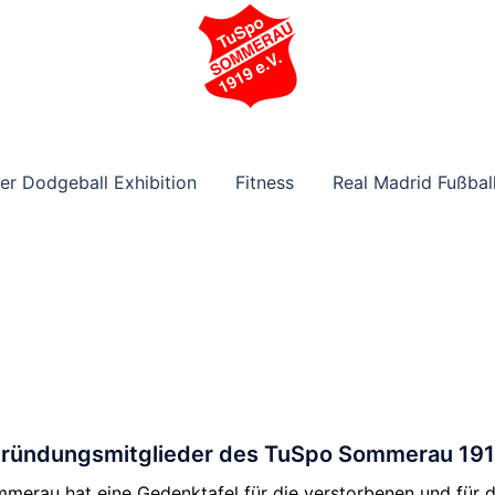
r Dodgeball Exhibition
Fitness
Real Madrid Fußba
 Gründungsmitglieder des TuSpo Sommerau 191
rau hat eine Gedenktafel für die verstorbenen und für die