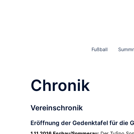
Zum
Inhalt
springen
Fußball
Summre
Chronik
Vereinschronik
Eröffnung der Gedenktafel für die
1.11.2016 Eschau/Sommerau:
Der TuSpo Somme