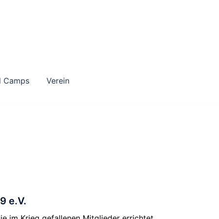
ll Camps
Verein
9 e.V.
 im Krieg gefallenen Mitglieder errichtet.